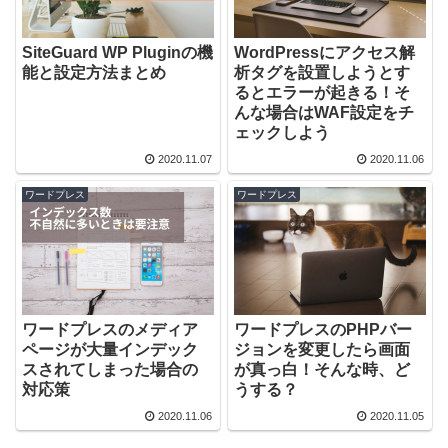
SiteGuard WP Pluginの機
WordPressにアクセス解
能と設定方法まとめ
析タグを設置しようとす
るとエラーが起きる！そ
んな場合はWAF設定をチ
ェックしよう
2020.11.07
2020.11.06
ワードプレス
ワードプレス
ワードプレスのメディア
ワードプレスのPHPバー
ページが大量インデック
ジョンを変更したら画面
スされてしまった場合の
が真っ白！そんな時、ど
対応策
うする？
2020.11.06
2020.11.05