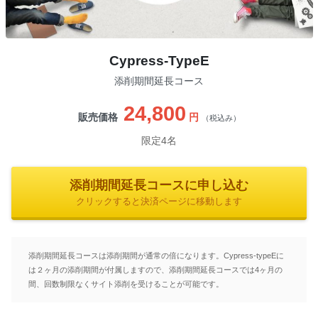
Cypress-TypeE
添削期間延長コース
24,800
販売価格
円
（税込み）
限定4名
添削期間延長コースに申し込む
クリックすると決済ページに移動します
添削期間延長コースは添削期間が通常の倍になります。Cypress-typeEに
は２ヶ月の添削期間が付属しますので、添削期間延長コースでは4ヶ月の
間、回数制限なくサイト添削を受けることが可能です。